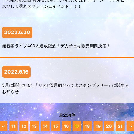
スびしょ濡れスプラッシュイベント！！！
2022.6.20
無観客ライブ400人達成記念！デカチェキ販売期間決定！
2022.6.16
5月に開催された「リアピ5月病だってよスタンプラリー」に関する
お知らせ
全234件
＜
11
12
13
14
15
16
17
18
19
20
21
＞