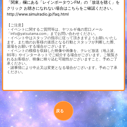
「関東」欄にある「レインボータウンFM」の「放送を聴く」を
クリック お聴きになれない場合はこちらをご確認ください。
http://www.simulradio.jp/faq.html
【ご注意】
・イベントに関するご質問等は、ヤツルギ魂の窓口メール
「info@yatsutama.com」までお問い合わせください。
・イベント中はスタッフの指示に従って頂きますようお願いいたし
ます。また他のお客様の迷惑となる行動とスタッフが判断した際、
退場をお願いする場合がございます。
・イベントの模様を収録した映像や画像を、テレビ放送（地上波、
BS等）やインターネットでご紹介する場合がございます。ご観覧さ
れるお客様が、映像に映り込む可能性がございますこと、予めご了
承ください。
・諸事情により中止又は変更となる場合がございます。予めご了承
ください。
戻る