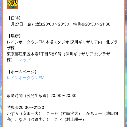
【日時】
11月27日（金）放送20:00〜20:30、特典会20:30〜21:30
【場所】
レインボータウンFM 木場スタジオ 深川ギャザリア内 北プラ
ザ棟
東京都江東区木場1丁目5番9号（深川ギャザリア 北プラザ
棟）
マップ
【ホームページ】
レインボータウンFM
放送時間（公開生放送）20:00〜20:30
特典会20:30〜21:30
かずぅ（安田一大）、こーた（神崎洸太）、かちょー（池田絢
亮）、なお（渡邊尚介）、こぺ（村上耕平）