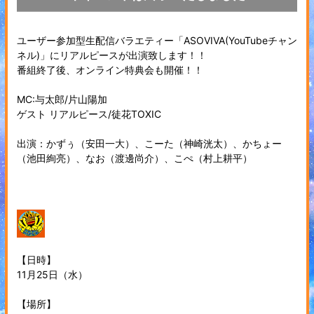
ユーザー参加型生配信バラエティー「ASOVIVA(YouTubeチャン
ネル)」にリアルピースが出演致します！！
番組終了後、オンライン特典会も開催！！
MC:与太郎/片山陽加
ゲスト リアルピース/徒花TOXIC
出演：かずぅ（安田一大）、こーた（神崎洸太）、かちょー
（池田絢亮）、なお（渡邊尚介）、こぺ（村上耕平）
【日時】
11月25日（水）
【場所】