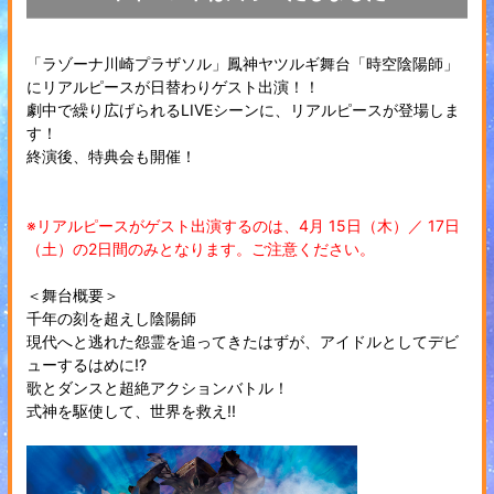
「ラゾーナ川崎プラザソル」鳳神ヤツルギ舞台「時空陰陽師」
にリアルピースが日替わりゲスト出演！！
劇中で繰り広げられるLIVEシーンに、リアルピースが登場しま
す！
終演後、特典会も開催！
※リアルピースがゲスト出演するのは、4月 15日（木）／ 17日
（土）の2日間のみとなります。ご注意ください。
＜舞台概要＞
千年の刻を超えし陰陽師
現代へと逃れた怨霊を追ってきたはずが、アイドルとしてデビ
ューするはめに!?
歌とダンスと超絶アクションバトル！
式神を駆使して、世界を救え!!