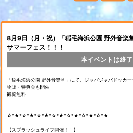
8月9日（月・祝）「稲毛海浜公園 野外音
サマーフェス！！！
本イベントは終了
「稲毛海浜公園 野外音楽堂」にて、ジャバジャバドッカ
物販・特典会も開催
観覧無料
☆*★*☆*★*☆*★*☆*★*☆*★*☆*★*☆*★
【スプラッシュライブ開催！！】