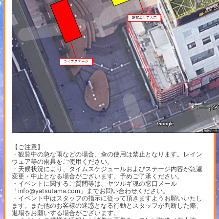
【ご注意】
・観覧中の急な雨などの場合、傘の使用は禁止となります。レイン
ウェア等の雨具をご使用ください。
・天候状況により、タイムスケジュールおよびステージ内容が急遽
変更・中止となる場合がございます。予めご了承ください。
・イベントに関するご質問等は、ヤツルギ魂の窓口メール
「info@yatsutama.com」までお問い合わせください。
・イベント中はスタッフの指示に従って頂きますようお願いいたし
ます。また他のお客様の迷惑となる行動とスタッフが判断した際、
退場をお願いする場合がございます。