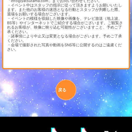
「info@yatsutama.com」までお問い合わせください。
・イベント中はスタッフの指示に従って頂きますようお願いいたし
ます。また他のお客様の迷惑となる行動とスタッフが判断した際、
退場をお願いする場合がございます。
・イベントの模様を収録した映像や画像を、テレビ放送（地上波、
BS等）やインターネットでご紹介する場合がございます。ご観覧さ
れるお客様が、映像に映り込む可能性がございますこと、予めご了
承ください。
・諸事情により中止又は変更となる場合がございます。予めご了承
ください。
・会場で撮影された写真や動画をSNS等に公開するのはご遠慮くだ
さい。
戻る