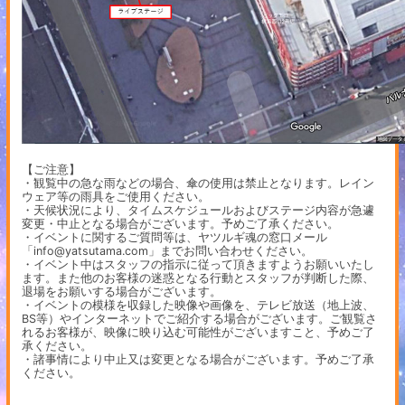
【ご注意】
・観覧中の急な雨などの場合、傘の使用は禁止となります。レイン
ウェア等の雨具をご使用ください。
・天候状況により、タイムスケジュールおよびステージ内容が急遽
変更・中止となる場合がございます。予めご了承ください。
・イベントに関するご質問等は、ヤツルギ魂の窓口メール
「info@yatsutama.com」までお問い合わせください。
・イベント中はスタッフの指示に従って頂きますようお願いいたし
ます。また他のお客様の迷惑となる行動とスタッフが判断した際、
退場をお願いする場合がございます。
・イベントの模様を収録した映像や画像を、テレビ放送（地上波、
BS等）やインターネットでご紹介する場合がございます。ご観覧さ
れるお客様が、映像に映り込む可能性がございますこと、予めご了
承ください。
・諸事情により中止又は変更となる場合がございます。予めご了承
ください。