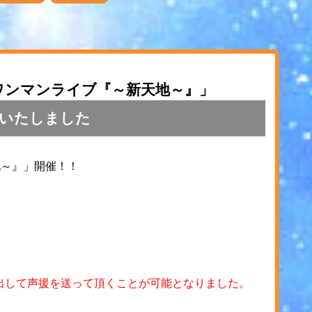
ndワンマンライブ『～新天地～』」
いたしました
地～』」開催！！
出して声援を送って頂くことが可能となりました。