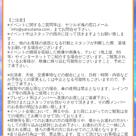
【ご注意】
※イベントに関するご質問等は、ヤツルギ魂の窓口メール
「info@yatsutama.com」までお問合せ下さい。
※イベント中はスタッフの指示に従って頂きますようお願い致しま
す。
また、他のお客様の迷惑となる行動とスタッフが判断した際、退場
をお願いする場合がございます。
※イベントの模様を収録した映像や画像を、テレビ（地上波、BS
等）やインターネットでご紹介する場合がございます。ご観覧され
ているお客様が、映像に映り込む可能性がございますこと、予めご
了承下さい。
※出演者、天候、交通事情などの都合により、日程・時間・内容など
が予告なくの変更もしくは中止となる可能性もございますので、予
めご了承下さい。
※観覧中の急な雨などの場合、傘の使用は禁止となります。レインウ
ェア等の雨具をご使用ください。
※プレゼント等はメンバーへ直接のお渡しはご遠慮下さい。
受付けまたはスタッフがお預かりさせて頂きます。その際メンバー
のお名前の明記をお願い致します。
※イベント会場において、脚立や台、また段に上がってのご観覧は全
ての場所にてお断りさせて頂いております。
※荷物等を置いてのお連れの方の場所取りや、後からお連れの方がい
らしての割り込みは絶対にお止め下さい。お連れの方とご一緒に入
場される際は、後ろの番号の方に合わせてのご入場となります。
※走り込み行為は一切、禁止致します。従って頂けないお客様はご退