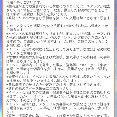
場頂く事がございます。
※開演直前まで放置されている荷物につきましては、スタッフが撤去
させて頂く場合がございます。なお、撤去したお荷物につきまして
は主催者・施設は一切責任を負いません。
※観覧エリアへの大きな手荷物を持っての入場は禁止とさせて頂きま
す。
また、スタッフが適切でないと判断した物の持ち込みも禁止とさせ
て頂きます。
※イベントの観覧は無料となりますが、前日および早朝、オープン前
からの場所取り等の行為は、他のテナント、お客様のご迷惑となり
ますので、ご遠慮いただきますよう、ご理解、ご協力の程よろしく
お願い致します。
※イベント会場での喫煙は禁止となっております。喫煙は所定の喫煙
エリアをご利用下さい。
※危険物や酒類のお持込および飲酒後、酒気帯びでの特典会への参加
は禁止とさせて頂きます。
※イベント会場内・外で発生した事故・盗難等については、主催者・
会場・出演者は一切責任を負いません。貴重品などは各自で管理を
お願い致します。
※会場付近には、イベントに参加されないお客様も多数いらっしゃい
ます事をご留意下さいますようお願い致します。
※各店舗前での座り込みや迷惑行為は固く禁止させて頂きます。
※通行の為のスペース確保にご協力下さい。
※イベント会場までの交通費・宿泊費等はお客様ご自身のご負担とな
ります。万が一、イベントが中止になった場合も条件は変わりませ
んので、予めご了承下さい。
※イベント会場では、スタッフがお客様の肩や腕などに触れて誘導す
る場合があります。この事をご了承頂ける方のみ特典会へご参加下
さい。
※事故・混乱防止の為、イベントでは様々な制限をもうけさせて頂く