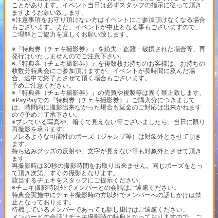
ことがあります。イベント当日は必ずスタッフの指示に従って頂き
ますようお願い致します。
※注意事項をお守り頂けない方はイベントにご参加頂けなくなる場合
もございます。また、イベントが中止となる事もございますので、
ご理解とご協力を宜しくお願い致します。
※『特典券（チェキ撮影券）』を紛失・盗難・破損された場合等、再
発行はいたしませんのでご注意下さい。
※『特典券（チェキ撮影券）』を複数枚お持ちのお客様は、お持ちの
枚数分特典会にご参加頂けますが、イベントが長時間に及んだ場
合、途中で終了とさせて頂く場合もございます。
予めご注意ください。
※『特典券（チェキ撮影券）』の売買や複製等は固く禁止致します。
※PayPayでの『特典券（チェキ撮影券）』ご購入分につきまして
は、時間内に撮影出来なかった場合も返金のご対応は出来かねます
ので予めご了承下さい。
※ブレている写真や、暗くて見えない等ございましたら、当日に限り
再撮影を承ります。
ブレるような可能性のポーズ（ジャンプ等）は対象外とさせて頂き
ます。
持ち込みグッズの反射や、文字が見えない等も対象外とさせて頂き
ます。
再撮影時は30秒の撮影時間をお取り出来ません。同じポーズをとっ
て頂き次第、すぐの撮影となります。
該当するチェキをスタッフにご提示ください。
※チェキ撮影時以外でメンバーとの会話はご遠慮ください。
特典会実施中にチェキ撮影時の方以外でメンバーへの話しかけは禁
止となっております。
待機しているメンバーであっても話し掛けはご遠慮ください。
メンバーとの会話はチェキ撮影時の特典となっておりますので、ご