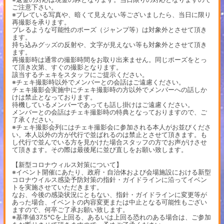
ご注意下さい。
※ブレている写真や、暗くて見えない等ございましたら、当日に限り
再撮影を承ります。
ブレるような可能性のポーズ（ジャンプ等）は対象外とさせて頂き
ます。
持ち込みグッズの反射や、文字が見えない等も対象外とさせて頂き
ます。
再撮影時は通常の撮影時間をお取り出来ません。同じポーズをとっ
て頂き次第、すぐの撮影となります。
該当するチェキをスタッフにご提示ください。
※チェキ撮影時以外でメンバーとの会話はご遠慮ください。
チェキ撮影会実施中にチェキ撮影時の方以外でメンバーへの話しか
けは禁止となっております。
待機しているメンバーであっても話し掛けはご遠慮ください。
メンバーとの会話はチェキ撮影時の特典となっておりますので、ご
了承ください。
※チェキ撮影会列にはチェキ撮影会に参加される本人がお並びくださ
い。本人以外の方が代行で並ばれるのは禁止とさせて頂きます。も
し代行で並んでいる方を見かけた場合スタッフの方でお声がけさせ
て頂きます。その際は最後尾に並び直しをお願い致します。
【新型コロナウィルス対策について】
※イベント開催にあたり、政府・自治体および会場施設における新型
コロナウイルス感染予防対策の指針・ガイドラインに沿ってイベン
トを実施させていただきます。
なお、今後の感染状況にともない、指針・ガイドラインに変更等が
あった場合、イベントの内容変更または中止となる可能性もござい
ますので、何卒ご了承お願い致します。
※基準値37.5℃を上回る、あるいは上回る恐れのある場合は、ご参加