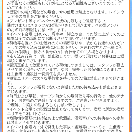
が予告なくの変更もしくは中止となる可能性もございますので、予
めご了承下さい。
※観覧中の急な雨などの場合、傘の使用は禁止となります。レインウ
ェア等の雨具をご使用ください。
※プレゼント等はメンバーへ直接のお渡しはご遠慮下さい。
受付けまたはスタッフがお預かりさせて頂きます。その際メンバー
のお名前の明記をお願い致します。
※イベント会場において、肩車や、脚立や台、また段に上がってのご
観覧は全ての場所にてお断りさせて頂いております。
※荷物等を置いてのお連れの方の場所取りや、後からお連れの方がい
らしての割り込みは絶対にお止め下さい。お連れの方とご一緒に入
場される際は、後ろの番号の方に合わせてのご入場となります。
※走り込み行為は一切、禁止致します。従って頂けないお客様はご退
場頂く事がございます。
※開演直前まで放置されている荷物につきましては、スタッフが撤去
させて頂く場合がございます。なお、撤去したお荷物につきまして
は主催者・施設は一切責任を負いません。
※観覧エリアへの大きな手荷物を持っての入場は禁止とさせて頂きま
す。
また、スタッフが適切でないと判断した物の持ち込みも禁止とさせ
て頂きます。
※前日および早朝、オープン前からの場所取り等の行為は、他のテナ
ント、お客様のご迷惑となりますので、ご遠慮いただきますよう、
ご理解、ご協力の程よろしくお願い致します。
※イベント会場での喫煙は禁止となっております。喫煙は所定の喫煙
エリアをご利用下さい。
※危険物や酒類のお持込および飲酒後、酒気帯びでの特典会への参加
は禁止とさせて頂きます。
※イベント会場内・外で発生した事故・盗難等については、主催者・
会場・出演者は一切責任を負いません。貴重品などは各自で管理を