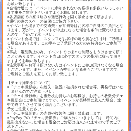
お願い致します。
※会場付近には、イベントに参加されないお客様も多数いらっしゃい
ます事をご留意下さいますようお願い致します。
※各店舗前での座り込みや迷惑行為は固く禁止させて頂きます。
※通行の為のスペース確保にご協力下さい。
※イベント会場までの交通費・宿泊費等はお客様ご自身のご負担とな
ります。万が一、イベントが中止になった場合も条件は変わりませ
んので、予めご了承下さい。
※イベント会場では、スタッフがお客様の肩や腕などに触れて誘導す
る場合があります。この事をご了承頂ける方のみ特典会へご参加下
さい。
※事故・混乱防止の為、イベントでは様々な制限をもうけさせて頂く
ことがあります。イベント当日は必ずスタッフの指示に従って頂き
ますようお願い致します。
※注意事項をお守り頂けない方はイベントにご参加頂けなくなる場合
もございます。また、イベントが中止となる事もございますので、
ご理解とご協力を宜しくお願い致します。
【チェキ撮影会について】
※『チェキ撮影券』を紛失・盗難・破損された場合等、再発行はいた
しませんのでご注意下さい。
※『チェキ撮影券』を複数枚お持ちのお客様は、お持ちの枚数分チェ
キ撮影会にご参加頂けますが、イベントが長時間に及んだ場合、途
中で終了とさせて頂く場合もございます。
予めご注意ください。
※『チェキ撮影券』の売買や複製等は固く禁止致します。
※PayPayでの『チェキ撮影券』ご購入分につきましては、時間内に
撮影出来なかった場合も返金のご対応は出来かねますので予めご了
承下さい。
※返金の対応は現金のみとなります。当日限りの対応となりますので