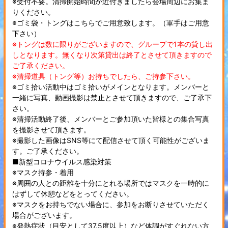
※受付不要。清掃開始時間が近付きましたら会場周辺にお集ま
りください。
※ゴミ袋・トングはこちらでご用意致します。（軍手はご用意
下さい）
※トングは数に限りがございますので、グループで1本の貸し出
しとなります。無くなり次第貸出は終了とさせて頂きますので
ご了承ください。
※清掃道具（トング等）お持ちでしたら、ご持参下さい。
※ゴミ拾い活動中はゴミ拾いがメインとなります。メンバーと
一緒に写真、動画撮影は禁止とさせて頂きますので、ご了承下
さい。
※清掃活動終了後、メンバーとご参加頂いた皆様との集合写真
を撮影させて頂きます。
※撮影した画像はSNS等にて配信させて頂く可能性がございま
す。ご了承ください。
■新型コロナウイルス感染対策
※マスク持参・着用
※周囲の人との距離を十分にとれる場所ではマスクを一時的に
はずして休憩などをとってください。
※マスクをお持ちでない場合に、参加をお断りさせていただく
場合がございます。
※発熱症状（目安として37.5度以上）など体調がすぐれない方