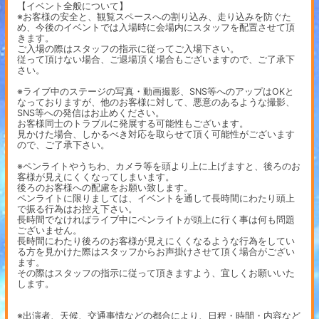
【イベント全般について】
※お客様の安全と、観覧スペースへの割り込み、走り込みを防ぐた
め、今後のイベントでは入場時に会場内にスタッフを配置させて頂
きます。
ご入場の際はスタッフの指示に従ってご入場下さい。
従って頂けない場合、ご退場頂く場合もございますので、ご了承下
さい。
※ライブ中のステージの写真・動画撮影、SNS等へのアップはOKと
なっておりますが、他のお客様に対して、悪意のあるような撮影、
SNS等への発信はお止めください。
お客様同士のトラブルに発展する可能性もございます。
見かけた場合、しかるべき対応を取らせて頂く可能性がございます
ので、ご了承下さい。
※ペンライトやうちわ、カメラ等を頭より上に上げますと、後ろのお
客様が見えにくくなってしまいます。
後ろのお客様への配慮をお願い致します。
ペンライトに限りましては、イベントを通して長時間にわたり頭上
で振る行為はお控え下さい。
長時間でなければライブ中にペンライトが頭上に行く事は何も問題
ございません。
長時間にわたり後ろのお客様が見えにくくなるような行為をしてい
る方を見かけた際はスタッフからお声掛けさせて頂く場合がござい
ます。
その際はスタッフの指示に従って頂きますよう、宜しくお願いいた
します。
※出演者、天候、交通事情などの都合により、日程・時間・内容など