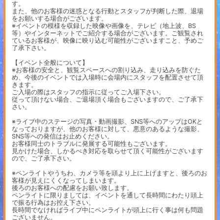
す。
また、他のお客様の迷惑となる行動とスタッフが判断した際、退場
をお願いする場合がございます。
※イベントの模様を収録した映像や画像を、テレビ（地上波、BS
等）やインターネットでご紹介する場合がございます。ご観覧され
ているお客様が、映像に映り込む可能性がございますこと、予めご
了承下さい。
【イベント全般について】
※お客様の安全と、観覧スペースへの割り込み、走り込みを防ぐた
め、今後のイベントでは入場時に会場内にスタッフを配置させて頂
きます。
ご入場の際はスタッフの指示に従ってご入場下さい。
従って頂けない場合、ご退場頂く場合もございますので、ご了承下
さい。
※ライブ中のステージの写真・動画撮影、SNS等へのアップはOKと
なっておりますが、他のお客様に対して、悪意のあるような撮影、
SNS等への発信はお止めください。
お客様同士のトラブルに発展する可能性もございます。
見かけた場合、しかるべき対応を取らせて頂く可能性がございます
ので、ご了承下さい。
※ペンライトやうちわ、カメラ等を頭より上に上げますと、後ろのお
客様が見えにくくなってしまいます。
後ろのお客様への配慮をお願い致します。
ペンライトに限りましては、イベントを通して長時間にわたり頭上
で振る行為はお控え下さい。
長時間でなければライブ中にペンライトが頭上に行く事は何も問題
ございません。