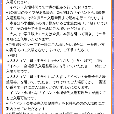
入場ください。
・イベント入場時間まで本券の配布を行っております。
※2公演目のライブがある場合、2公演目の『イベント会場優先
入場整理券』は2公演目の入場時間まで配布を行っております。
・本券は小学生以下のお子様がいるご家族に限り、1枚引いて頂
いて、その番号で全員一緒にご入場いただけます。
・大人（中学生以上）の方は全員に本券を引いて頂き、その番
号順にご入場いただきます。
※ご夫婦やグループで一緒にご入場したい場合は、一番遅い方
の番号でのご入場となりますので、ご了承ください。
（※例）
大人3人（父・母・中学生）+子ども1人（小学生以下）…1枚
『イベント会場優先入場整理券』を引いていただき、一緒にご
入場可能です。
大人3人（父・母・中学生）…1人ずつ『イベント会場優先入場
整理券』を引いていただき、それぞれでご入場頂くか、一番遅
い番号で一緒にご入場頂くかのいずれかになります。
・イベント会場へは『イベント会場優先入場整理券』が無くて
もご入場可能です。
※『イベント会場優先入場整理券』をお持ちの方の入場後にご
案内させていただきます。
※会場の観覧スペースによってはご入場頂けない場合もござい