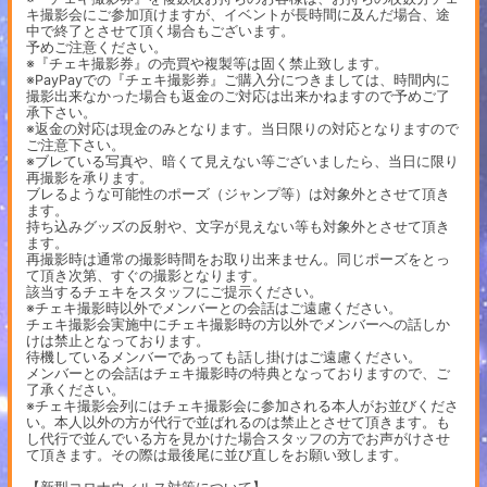
キ撮影会にご参加頂けますが、イベントが長時間に及んだ場合、途
中で終了とさせて頂く場合もございます。
予めご注意ください。
※『チェキ撮影券』の売買や複製等は固く禁止致します。
※PayPayでの『チェキ撮影券』ご購入分につきましては、時間内に
撮影出来なかった場合も返金のご対応は出来かねますので予めご了
承下さい。
※返金の対応は現金のみとなります。当日限りの対応となりますので
ご注意下さい。
※ブレている写真や、暗くて見えない等ございましたら、当日に限り
再撮影を承ります。
ブレるような可能性のポーズ（ジャンプ等）は対象外とさせて頂き
ます。
持ち込みグッズの反射や、文字が見えない等も対象外とさせて頂き
ます。
再撮影時は通常の撮影時間をお取り出来ません。同じポーズをとっ
て頂き次第、すぐの撮影となります。
該当するチェキをスタッフにご提示ください。
※チェキ撮影時以外でメンバーとの会話はご遠慮ください。
チェキ撮影会実施中にチェキ撮影時の方以外でメンバーへの話しか
けは禁止となっております。
待機しているメンバーであっても話し掛けはご遠慮ください。
メンバーとの会話はチェキ撮影時の特典となっておりますので、ご
了承ください。
※チェキ撮影会列にはチェキ撮影会に参加される本人がお並びくださ
い。本人以外の方が代行で並ばれるのは禁止とさせて頂きます。も
し代行で並んでいる方を見かけた場合スタッフの方でお声がけさせ
て頂きます。その際は最後尾に並び直しをお願い致します。