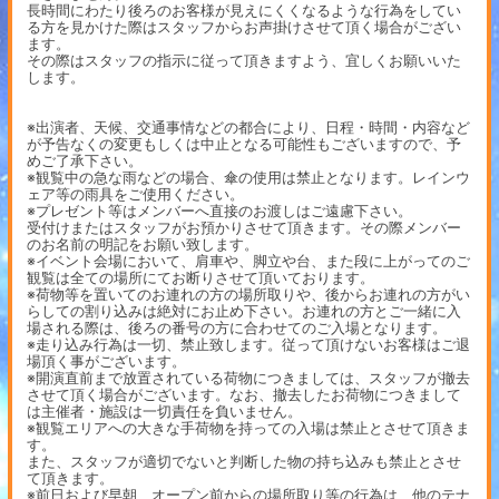
長時間にわたり後ろのお客様が見えにくくなるような行為をしてい
る方を見かけた際はスタッフからお声掛けさせて頂く場合がござい
ます。
その際はスタッフの指示に従って頂きますよう、宜しくお願いいた
します。
※出演者、天候、交通事情などの都合により、日程・時間・内容など
が予告なくの変更もしくは中止となる可能性もございますので、予
めご了承下さい。
※観覧中の急な雨などの場合、傘の使用は禁止となります。レインウ
ェア等の雨具をご使用ください。
※プレゼント等はメンバーへ直接のお渡しはご遠慮下さい。
受付けまたはスタッフがお預かりさせて頂きます。その際メンバー
のお名前の明記をお願い致します。
※イベント会場において、肩車や、脚立や台、また段に上がってのご
観覧は全ての場所にてお断りさせて頂いております。
※荷物等を置いてのお連れの方の場所取りや、後からお連れの方がい
らしての割り込みは絶対にお止め下さい。お連れの方とご一緒に入
場される際は、後ろの番号の方に合わせてのご入場となります。
※走り込み行為は一切、禁止致します。従って頂けないお客様はご退
場頂く事がございます。
※開演直前まで放置されている荷物につきましては、スタッフが撤去
させて頂く場合がございます。なお、撤去したお荷物につきまして
は主催者・施設は一切責任を負いません。
※観覧エリアへの大きな手荷物を持っての入場は禁止とさせて頂きま
す。
また、スタッフが適切でないと判断した物の持ち込みも禁止とさせ
て頂きます。
※前日および早朝、オープン前からの場所取り等の行為は、他のテナ