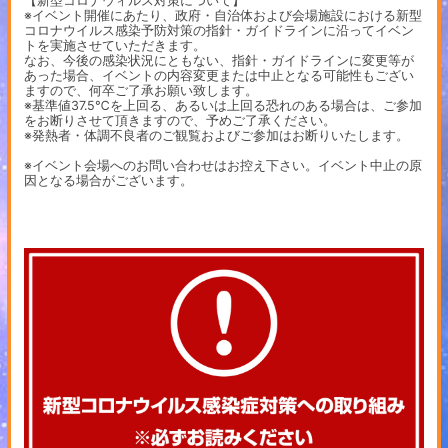
【新型コロナウィルス対策について】
※イベント開催にあたり、政府・自治体および会場施設における新型
コロナウイルス感染予防対策の指針・ガイドラインに沿ってイベン
トを実施させていただきます。
なお、今後の感染状況にともない、指針・ガイドラインに変更等が
あった場合、イベントの内容変更または中止となる可能性もござい
ますので、何卒ご了承お願い致します。
※基準値37.5℃を上回る、あるいは上回る恐れのある場合は、ご参加
をお断りさせて頂きますので、予めご了承ください。
※発熱者・体調不良者のご観覧およびご参加はお断りいたします。
※イベント会場へのお問い合わせはお控え下さい。イベント中止の原
因となる場合がございます。