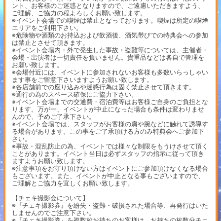
ント、お客様のご迷惑となりますので、ご遠慮いただきますよう、
ご理解、ご協力の程よろしくお願い致します。
※イベント会場での喫煙は禁止となっております。喫煙は所定の喫煙
エリアをご利用下さい。
※危険物や酒類のお持込および飲酒後、酒気帯びでの特典会への参加
は禁止とさせて頂きます。
※イベント会場内・外で発生した事故・盗難等については、主催者・
会場・出演者は一切責任を負いません。貴重品などは各自で管理を
お願い致します。
※会場付近には、イベントに参加されないお客様も多数いらっしゃい
ます事をご留意下さいますようお願い致します。
※各店舗前での座り込みや迷惑行為は固く禁止させて頂きます。
※通行の為のスペース確保にご協力下さい。
※イベント会場までの交通費・宿泊費等はお客様ご自身のご負担とな
ります。万が一、イベントが中止になった場合も条件は変わりませ
んので、予めご了承下さい。
※イベント会場では、スタッフがお客様の肩や腕などに触れて誘導す
る場合があります。この事をご了承頂ける方のみ特典会へご参加下
さい。
※事故・混乱防止の為、イベントでは様々な制限をもうけさせて頂く
ことがあります。イベント当日は必ずスタッフの指示に従って頂き
ますようお願い致します。
※注意事項をお守り頂けない方はイベントにご参加頂けなくなる場合
もございます。また、イベントが中止となる事もございますので、
ご理解とご協力を宜しくお願い致します。
【チェキ撮影会について】
※『チェキ撮影券』を紛失・盗難・破損された場合等、再発行はいた
しませんのでご注意下さい。
※『チェキ撮影券』を複数枚お持ちのお客様は、お持ちの枚数分チェ