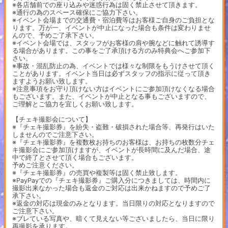
※各店舗前での座り込みや迷惑行為は固く禁止させて頂きます。
※通行の為のスペース確保にご協力下さい。
※イベント会場までの交通費・宿泊費等はお客様ご自身のご負担とな
ります。万が一、イベントが中止になった場合も条件は変わりませ
んので、予めご了承下さい。
※イベント会場では、スタッフがお客様の肩や腕などに触れて誘導す
る場合があります。この事をご了承頂ける方のみ特典会へご参加下
さい。
※事故・混乱防止の為、イベントでは様々な制限をもうけさせて頂く
ことがあります。イベント当日は必ずスタッフの指示に従って頂き
ますようお願い致します。
※注意事項をお守り頂けない方はイベントにご参加頂けなくなる場合
もございます。また、イベントが中止となる事もございますので、
ご理解とご協力を宜しくお願い致します。
【チェキ撮影会について】
※『チェキ撮影券』を紛失・盗難・破損された場合等、再発行はいた
しませんのでご注意下さい。
※『チェキ撮影券』を複数枚お持ちのお客様は、お持ちの枚数分チェ
キ撮影会にご参加頂けますが、イベントが長時間に及んだ場合、途
中で終了とさせて頂く場合もございます。
予めご注意ください。
※『チェキ撮影券』の売買や複製等は固く禁止致します。
※PayPayでの『チェキ撮影券』ご購入分につきましては、時間内に
撮影出来なかった場合も返金のご対応は出来かねますので予めご了
承下さい。
※返金の対応は現金のみとなります。当日限りの対応となりますので
ご注意下さい。
※ブレている写真や、暗くて見えない等ございましたら、当日に限り
再撮影を承ります。