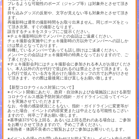
ブレるような可能性のポーズ（ジャンプ等）は対象外とさせて頂き
ます。
持ち込みグッズの反射や、文字が見えない等も対象外とさせて頂き
ます。
再撮影時は通常の撮影時間をお取り出来ません。同じポーズをとっ
て頂き次第、すぐの撮影となります。
該当するチェキをスタッフにご提示ください。
※チェキ撮影時以外でメンバーとの会話はご遠慮ください。
チェキ撮影会実施中にチェキ撮影時の方以外でメンバーへの話しか
けは禁止となっております。
待機しているメンバーであっても話し掛けはご遠慮ください。
メンバーとの会話はチェキ撮影時の特典となっておりますので、ご
了承ください。
※チェキ撮影会列にはチェキ撮影会に参加される本人がお並びくださ
い。本人以外の方が代行で並ばれるのは禁止とさせて頂きます。も
し代行で並んでいる方を見かけた場合スタッフの方でお声がけさせ
て頂きます。その際は最後尾に並び直しをお願い致します。
【新型コロナウィルス対策について】
※イベント開催にあたり、政府・自治体および会場施設における新型
コロナウイルス感染予防対策の指針・ガイドラインに沿ってイベン
トを実施させていただきます。
なお、今後の感染状況にともない、指針・ガイドラインに変更等が
あった場合、イベントの内容変更または中止となる可能性もござい
ますので、何卒ご了承お願い致します。
※基準値37.5℃を上回る、あるいは上回る恐れのある場合は、ご参加
をお断りさせて頂きますので、予めご了承ください。
※発熱者・体調不良者のご観覧およびご参加はお断りいたします。
※イベント会場へのお問い合わせはお控え下さい。イベント中止の原