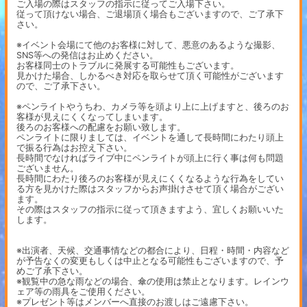
ご入場の際はスタッフの指示に従ってご入場下さい。
従って頂けない場合、ご退場頂く場合もございますので、ご了承下
さい。
※イベント会場にて他のお客様に対して、悪意のあるような撮影、
SNS等への発信はお止めください。
お客様同士のトラブルに発展する可能性もございます。
見かけた場合、しかるべき対応を取らせて頂く可能性がございます
ので、ご了承下さい。
※ペンライトやうちわ、カメラ等を頭より上に上げますと、後ろのお
客様が見えにくくなってしまいます。
後ろのお客様への配慮をお願い致します。
ペンライトに限りましては、イベントを通して長時間にわたり頭上
で振る行為はお控え下さい。
長時間でなければライブ中にペンライトが頭上に行く事は何も問題
ございません。
長時間にわたり後ろのお客様が見えにくくなるような行為をしてい
る方を見かけた際はスタッフからお声掛けさせて頂く場合がござい
ます。
その際はスタッフの指示に従って頂きますよう、宜しくお願いいた
します。
※出演者、天候、交通事情などの都合により、日程・時間・内容など
が予告なくの変更もしくは中止となる可能性もございますので、予
めご了承下さい。
※観覧中の急な雨などの場合、傘の使用は禁止となります。レインウ
ェア等の雨具をご使用ください。
※プレゼント等はメンバーへ直接のお渡しはご遠慮下さい。