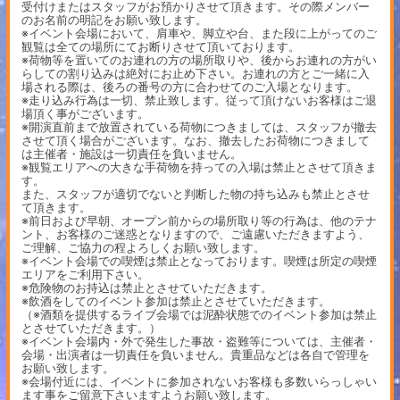
受付けまたはスタッフがお預かりさせて頂きます。その際メンバー
のお名前の明記をお願い致します。
※イベント会場において、肩車や、脚立や台、また段に上がってのご
観覧は全ての場所にてお断りさせて頂いております。
※荷物等を置いてのお連れの方の場所取りや、後からお連れの方がい
らしての割り込みは絶対にお止め下さい。お連れの方とご一緒に入
場される際は、後ろの番号の方に合わせてのご入場となります。
※走り込み行為は一切、禁止致します。従って頂けないお客様はご退
場頂く事がございます。
※開演直前まで放置されている荷物につきましては、スタッフが撤去
させて頂く場合がございます。なお、撤去したお荷物につきまして
は主催者・施設は一切責任を負いません。
※観覧エリアへの大きな手荷物を持っての入場は禁止とさせて頂きま
す。
また、スタッフが適切でないと判断した物の持ち込みも禁止とさせ
て頂きます。
※前日および早朝、オープン前からの場所取り等の行為は、他のテナ
ント、お客様のご迷惑となりますので、ご遠慮いただきますよう、
ご理解、ご協力の程よろしくお願い致します。
※イベント会場での喫煙は禁止となっております。喫煙は所定の喫煙
エリアをご利用下さい。
※危険物のお持込は禁止とさせていただきます。
※飲酒をしてのイベント参加は禁止とさせていただきます。
（※酒類を提供するライブ会場では泥酔状態でのイベント参加は禁止
とさせていただきます。）
※イベント会場内・外で発生した事故・盗難等については、主催者・
会場・出演者は一切責任を負いません。貴重品などは各自で管理を
お願い致します。
※会場付近には、イベントに参加されないお客様も多数いらっしゃい
ます事をご留意下さいますようお願い致します。