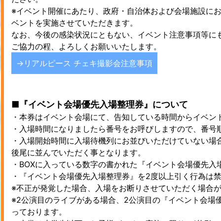
※イベント開催にあたり、政府・自治体および会場施設に
ベントを実施させていただきます。
なお、今後の感染状況にともない、イベント注意事項等に
ご協力の程、よろしくお願いいたします。
→リアルピース チェキ撮影会注意事項
■『イベント会場優先入場整理券』について
・本券はイベント会場にて、告知している時間からイベン
・入場時間になりましたら番号をお呼びしますので、番号
・入場開始時間に入場待機列にお並びいただけていない場
後尾に並んでいただく事となります。
・BOXに入っている数字の書かれた『イベント会場優先入
・『イベント会場優先入場整理券』を2度以上引く行為は
※不正が発覚した場合、入場をお断りさせていただく場合
※2公演目のライブがある場合、2公演目の『イベント会場
っております。