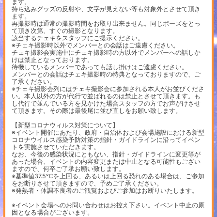
ます。
持ち込みグッズの反射や、文字が見えない等も対象外とさせて頂き
ます。
再撮影時は通常の撮影時間をお取り出来ません。同じポーズをとっ
て頂き次第、すぐの撮影となります。
該当するチェキをスタッフにご提示ください。
※チェキ撮影時以外でメンバーとの会話はご遠慮ください。
チェキ撮影会実施中にチェキ撮影時の方以外でメンバーへの話しか
けは禁止となっております。
待機しているメンバーであっても話し掛けはご遠慮ください。
メンバーとの会話はチェキ撮影時の特典となっておりますので、ご
了承ください。
※チェキ撮影会列にはチェキ撮影会に参加される本人がお並びくださ
い。本人以外の方が代行で並ばれるのは禁止とさせて頂きます。も
し代行で並んでいる方を見かけた場合スタッフの方でお声がけさせ
て頂きます。その際は最後尾に並び直しをお願い致します。
【新型コロナウィルス対策について】
※イベント開催にあたり、政府・自治体および会場施設における新型
コロナウイルス感染予防対策の指針・ガイドラインに沿ってイベン
トを実施させていただきます。
なお、今後の感染状況にともない、指針・ガイドラインに変更等が
あった場合、イベントの内容変更または中止となる可能性もござい
ますので、何卒ご了承お願い致します。
※基準値37.5℃を上回る、あるいは上回る恐れのある場合は、ご参加
をお断りさせて頂きますので、予めご了承ください。
※発熱者・体調不良者のご観覧およびご参加はお断りいたします。
※イベント会場へのお問い合わせはお控え下さい。イベント中止の原
因となる場合がございます。