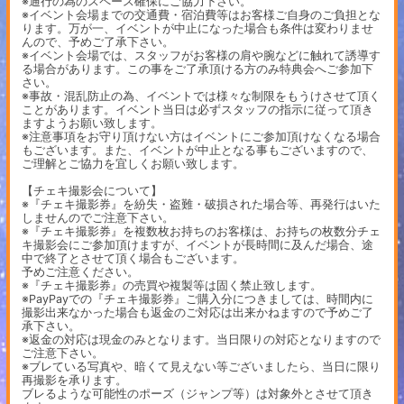
※通行の為のスペース確保にご協力下さい。
※イベント会場までの交通費・宿泊費等はお客様ご自身のご負担とな
ります。万が一、イベントが中止になった場合も条件は変わりませ
んので、予めご了承下さい。
※イベント会場では、スタッフがお客様の肩や腕などに触れて誘導す
る場合があります。この事をご了承頂ける方のみ特典会へご参加下
さい。
※事故・混乱防止の為、イベントでは様々な制限をもうけさせて頂く
ことがあります。イベント当日は必ずスタッフの指示に従って頂き
ますようお願い致します。
※注意事項をお守り頂けない方はイベントにご参加頂けなくなる場合
もございます。また、イベントが中止となる事もございますので、
ご理解とご協力を宜しくお願い致します。
【チェキ撮影会について】
※『チェキ撮影券』を紛失・盗難・破損された場合等、再発行はいた
しませんのでご注意下さい。
※『チェキ撮影券』を複数枚お持ちのお客様は、お持ちの枚数分チェ
キ撮影会にご参加頂けますが、イベントが長時間に及んだ場合、途
中で終了とさせて頂く場合もございます。
予めご注意ください。
※『チェキ撮影券』の売買や複製等は固く禁止致します。
※PayPayでの『チェキ撮影券』ご購入分につきましては、時間内に
撮影出来なかった場合も返金のご対応は出来かねますので予めご了
承下さい。
※返金の対応は現金のみとなります。当日限りの対応となりますので
ご注意下さい。
※ブレている写真や、暗くて見えない等ございましたら、当日に限り
再撮影を承ります。
ブレるような可能性のポーズ（ジャンプ等）は対象外とさせて頂き