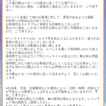
ご入場の際はスタッフの指示に従ってご入場下さい。
従って頂けない場合、ご退場頂く場合もございますので、ご了承下
さい。
※イベント会場にて他のお客様に対して、悪意のあるような撮影、
SNS等への発信はお止めください。
お客様同士のトラブルに発展する可能性もございます。
見かけた場合、しかるべき対応を取らせて頂く可能性がございます
ので、ご了承下さい。
※ペンライトやうちわ、カメラ等を頭より上に上げますと、後ろのお
客様が見えにくくなってしまいます。
後ろのお客様への配慮をお願い致します。
ペンライトに限りましては、イベントを通して長時間にわたり頭上
で振る行為はお控え下さい。
長時間でなければライブ中にペンライトが頭上に行く事は何も問題
ございません。
長時間にわたり後ろのお客様が見えにくくなるような行為をしてい
る方を見かけた際はスタッフからお声掛けさせて頂く場合がござい
ます。
その際はスタッフの指示に従って頂きますよう、宜しくお願いいた
します。
※出演者、天候、交通事情などの都合により、日程・時間・内容など
が予告なくの変更もしくは中止となる可能性もございますので、予
めご了承下さい。
※観覧中の急な雨などの場合、傘の使用は禁止となります。レインウ
ェア等の雨具をご使用ください。
※プレゼント等はメンバーへ直接のお渡しはご遠慮下さい。