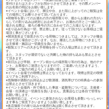
受付けまたはスタッフがお預かりさせて頂きます。その際メンバー
のお名前の明記をお願い致します。
※イベント会場において、脚立や台、また段に上がってのご観覧は全
ての場所にてお断りさせて頂いております。
※荷物等を置いてのお連れの方の場所取りや、後からお連れの方がい
らしての割り込みは絶対にお止め下さい。お連れの方とご一緒に入
場される際は、後ろの番号の方に合わせてのご入場となります。
※走り込み行為は一切、禁止致します。従って頂けないお客様はご退
場頂く事がございます。
※開演直前まで放置されている荷物につきましては、スタッフが撤去
させて頂く場合がございます。なお、撤去したお荷物につきまして
は主催者・施設は一切責任を負いません。
※観覧エリアへの大きな手荷物を持っての入場は禁止とさせて頂きま
す。
また、スタッフが適切でないと判断した物の持ち込みも禁止とさせ
て頂きます。
※前日および早朝、オープン前からの場所取り等の行為は、他のテナ
ント、お客様のご迷惑となりますので、ご遠慮いただきますよう、
ご理解、ご協力の程よろしくお願い致します。
※イベント会場での喫煙は禁止となっております。喫煙は所定の喫煙
エリアをご利用下さい。
※危険物や酒類のお持込および飲酒後、酒気帯びでの特典会への参加
は禁止とさせて頂きます。
※イベント会場内・外で発生した事故・盗難等については、主催者・
会場・出演者は一切責任を負いません。貴重品などは各自で管理を
お願い致します。
※会場付近には、イベントに参加されないお客様も多数いらっしゃい
ます事をご留意下さいますようお願い致します。
※各店舗前での座り込みや迷惑行為は固く禁止させて頂きます。