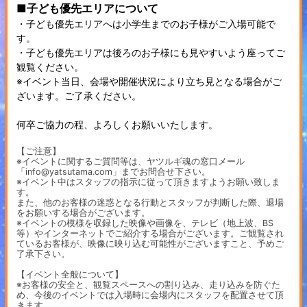
■子ども優先エリアについて
・子ども優先エリアへは小学生までのお子様がご入場可能で
す。
・子ども優先エリアは後ろのお子様にも見やすいよう座ってご
観覧ください。
※イベント当日、会場や開催状況により立ち見となる場合がご
ざいます。ご了承ください。
何卒ご協力の程、よろしくお願いいたします。
【ご注意】
※イベントに関するご質問等は、ヤツルギ魂の窓口メール
「info@yatsutama.com」までお問合せ下さい。
※イベント中はスタッフの指示に従って頂きますようお願い致しま
す。
また、他のお客様の迷惑となる行動とスタッフが判断した際、退場
をお願いする場合がございます。
※イベントの模様を収録した映像や画像を、テレビ（地上波、BS
等）やインターネットでご紹介する場合がございます。ご観覧され
ているお客様が、映像に映り込む可能性がございますこと、予めご
了承下さい。
【イベント全般について】
※お客様の安全と、観覧スペースへの割り込み、走り込みを防ぐた
め、今後のイベントでは入場時に会場内にスタッフを配置させて頂
きます。