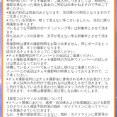
※PayPayでの『チェキ撮影券』ご購入分につきましては、時間内に
撮影出来なかった場合も返金のご対応は出来かねますので予めご了
承ください。
※返金の対応は現金のみとなります。当日限りの対応となりますので
ご注意ください。
※ブレている写真や、暗くて見えない等ございましたら、当日に限り
再撮影を承ります。
ブレるような可能性のポーズ（ジャンプ等）は対象外とさせて頂き
ます。
持ち込みグッズの反射や、文字が見えない等も対象外とさせて頂き
ます。
再撮影時は通常の撮影時間をお取り出来ません。同じポーズをとっ
て頂き次第、すぐの撮影となります。
該当するチェキをスタッフにご提示ください。
※チェキ撮影時以外でメンバーとの会話はご遠慮ください。
チェキ撮影会実施中にチェキ撮影時の方以外でメンバーへの話しか
けは禁止となっております。
待機しているメンバーであっても話し掛けはご遠慮ください。
メンバーとの会話はチェキ撮影時の特典となっておりますので、ご
了承ください。
※チェキ撮影会列にはチェキ撮影会に参加される本人がお並びくださ
い。本人以外の方が代行で並ばれるのは禁止とさせて頂きます。も
し代行で並んでいる方を見かけた場合スタッフの方でお声がけさせ
て頂きます。その際は最後尾に並び直しをお願いいたします。
【新型コロナウィルス対策について】
※イベント開催にあたり、政府・自治体および会場施設における新型
コロナウイルス感染予防対策の指針・ガイドラインに沿ってイベン
トを実施させていただきます。
なお、今後の感染状況にともない、指針・ガイドラインに変更等が