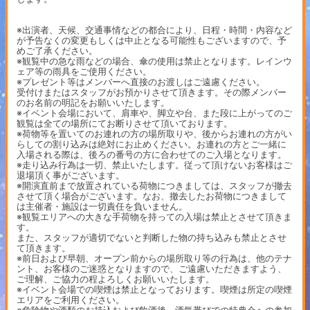
※出演者、天候、交通事情などの都合により、日程・時間・内容など
が予告なくの変更もしくは中止となる可能性もございますので、予
めご了承ください。
※観覧中の急な雨などの場合、傘の使用は禁止となります。レインウ
ェア等の雨具をご使用ください。
※プレゼント等はメンバーへ直接のお渡しはご遠慮ください。
受付けまたはスタッフがお預かりさせて頂きます。その際メンバー
のお名前の明記をお願いいたします。
※イベント会場において、肩車や、脚立や台、また段に上がってのご
観覧は全ての場所にてお断りさせて頂いております。
※荷物等を置いてのお連れの方の場所取りや、後からお連れの方がい
らしての割り込みは絶対にお止めください。お連れの方とご一緒に
入場される際は、後ろの番号の方に合わせてのご入場となります。
※走り込み行為は一切、禁止いたします。従って頂けないお客様はご
退場頂く事がございます。
※開演直前まで放置されている荷物につきましては、スタッフが撤去
させて頂く場合がございます。なお、撤去したお荷物につきまして
は主催者・施設は一切責任を負いません。
※観覧エリアへの大きな手荷物を持っての入場は禁止とさせて頂きま
す。
また、スタッフが適切でないと判断した物の持ち込みも禁止とさせ
て頂きます。
※前日および早朝、オープン前からの場所取り等の行為は、他のテナ
ント、お客様のご迷惑となりますので、ご遠慮いただきますよう、
ご理解、ご協力の程よろしくお願いいたします。
※イベント会場での喫煙は禁止となっております。喫煙は所定の喫煙
エリアをご利用ください。