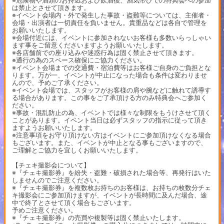
※危険物や酒類のお持込および飲酒後、酒気帯びでの特典会への参加
は禁止とさせて頂きます。
※イベント会場内・外で発生した事故・盗難等については、主催者・
会場・出演者は一切責任を負いません。貴重品などは各自で管理を
お願いいたします。
※会場付近には、イベントに参加されないお客様も多数いらっしゃい
ます事をご留意くださいますようお願いいたします。
※各店舗前での座り込みや迷惑行為は固く禁止させて頂きます。
※通行の為のスペース確保にご協力ください。
※イベント会場までの交通費・宿泊費等はお客様ご自身のご負担とな
ります。万が一、イベントが中止になった場合も条件は変わりませ
んので、予めご了承ください。
※イベント会場では、スタッフがお客様の肩や腕などに触れて誘導す
る場合があります。この事をご了承頂ける方のみ特典会へご参加く
ださい。
※事故・混乱防止の為、イベントでは様々な制限をもうけさせて頂く
ことがあります。イベント当日は必ずスタッフの指示に従って頂き
ますようお願いいたします。
※注意事項をお守り頂けない方はイベントにご参加頂けなくなる場合
もございます。また、イベントが中止となる事もございますので、
ご理解とご協力を宜しくお願いいたします。
【チェキ撮影会について】
※『チェキ撮影券』を紛失・盗難・破損された場合等、再発行はいた
しませんのでご注意ください。
※『チェキ撮影券』を複数枚お持ちのお客様は、お持ちの枚数分チェ
キ撮影会にご参加頂けますが、イベントが長時間に及んだ場合、途
中で終了とさせて頂く場合もございます。
予めご注意ください。
※『チェキ撮影券』の売買や複製等は固く禁止いたします。