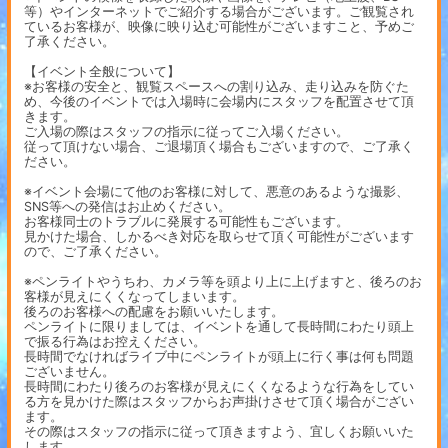
等）やインターネットでご紹介する場合がございます。ご観覧され
ているお客様が、映像に映り込む可能性がございますこと、予めご
了承ください。
【イベント全般について】
※お客様の安全と、観覧スペースへの割り込み、走り込みを防ぐた
め、今後のイベントでは入場時に会場内にスタッフを配置させて頂
きます。
ご入場の際はスタッフの指示に従ってご入場ください。
従って頂けない場合、ご退場頂く場合もございますので、ご了承く
ださい。
※イベント会場にて他のお客様に対して、悪意のあるような撮影、
SNS等への発信はお止めください。
お客様同士のトラブルに発展する可能性もございます。
見かけた場合、しかるべき対応を取らせて頂く可能性がございます
ので、ご了承ください。
※ペンライトやうちわ、カメラ等を頭より上に上げますと、後ろのお
客様が見えにくくなってしまいます。
後ろのお客様への配慮をお願いいたします。
ペンライトに限りましては、イベントを通して長時間にわたり頭上
で振る行為はお控えください。
長時間でなければライブ中にペンライトが頭上に行く事は何も問題
ございません。
長時間にわたり後ろのお客様が見えにくくなるような行為をしてい
る方を見かけた際はスタッフからお声掛けさせて頂く場合がござい
ます。
その際はスタッフの指示に従って頂きますよう、宜しくお願いいた
します。