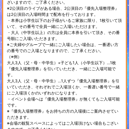
ざいますので、ご了承ください。
※2公演目のライブがある場合、2公演目の『優先入場整理券』
は2公演目の入場時間まで配布を行っております。
・本券は小学生以下のお子様がいるご家族に限り、1枚引いて頂
いて、その番号で全員一緒にご入場いただけます。
・大人（中学生以上）の方は全員に本券を引いて頂き、その番
号順にご入場いただきます。
※ご夫婦やグループで一緒にご入場したい場合は、一番遅い方
の番号でのご入場となりますので、ご了承ください。
（※例）
大人3人（父・母・中学生）+子ども1人（小学生以下）…1枚
『優先入場整理券』を引いていただき、一緒にご入場可能で
す。
大人3人（父・母・中学生）…1人ずつ『優先入場整理券』を引
いていただき、それぞれでご入場頂くか、一番遅い番号で一緒
にご入場頂くかのいずれかになります。
・イベント会場へは『優先入場整理券』が無くてもご入場可能
です。
※『優先入場整理券』をお持ちの方の入場後にご案内させてい
ただきます。
※会場の観覧スペースによってはご入場頂けない場合もござい