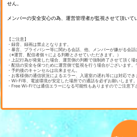
せん。
メンバーの安全安心の為、運営管理者が監視させて頂いて
【ご注意】
・録音、録画は禁止となります。
・暴言、プライバシー等に関わる会話、他、メンバーが嫌がる会話
（※運営、配信者個々による判断とさせていただきます。）
・上記行為が発覚した場合、運営側の判断で強制終了させて頂く場
・配信の安全を保つために運営側で監視を行う場合がございます。
・予約後のキャンセルは出来ません。
・お客様側の通信状況によるエラー、入退室の遅れ等には対応でき
・Wi-Fi等、電波環境が安定した場所での通話を必ずお願いします
・Free Wi-Fiでは通信エラーになる可能性もありますのでご注意下