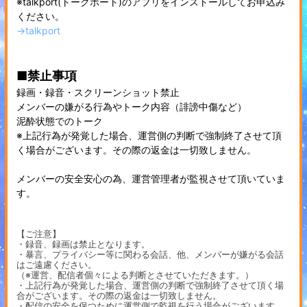
※talkport(トークポート)のアプリをインストールしてお申込み
ください。
→talkport
■禁止事項
録画・録音・スクリーンショット禁止
メンバーの嫌がる行為やトーク内容（誹謗中傷など）
泥酔状態でのトーク
※上記行為が発覚した場合、運営側の判断で強制終了させて頂
く場合がございます。その際の返金は一切致しません。
メンバーの安全安心の為、運営管理者が監視させて頂いていま
す。
【ご注意】
・録音、録画は禁止となります。
・暴言、プライバシー等に関わる会話、他、メンバーが嫌がる会話
はご遠慮ください。
（※運営、配信者個々による判断とさせていただきます。）
・上記行為が発覚した場合、運営側の判断で強制終了させて頂く場
合がございます。その際の返金は一切致しません。
・配信の安全を保つために運営側で監視を行う場合がございます。