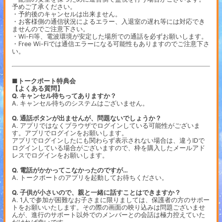
予めご了承ください。
・予約後のキャンセルは出来ません。
・お客様側の通信状況によるエラー、入退室の遅れ等には対応でき
ませんのでご注意下さい。
・Wi-Fi等、電波環境が安定した場所での通話を必ずお願いします。
・Free Wi-Fiでは通信エラーになる可能性もありますのでご注意下さ
い。
■トークポート特典会
【よくある質問】
Q. キャンセル待ちってありますか？
A. キャンセル待ちのシステムはございません。
Q. 通話ボタンが出ませんが、問題ないでしょうか？
A. アプリではなくブラウザでログインしている可能性がございま
す。アプリでログインをお願いします。
アプリでログインしたにも関わらず表示されない場合は、違うIDで
ログインしている場合がございますので、枠を購入したメールアド
レスでログインをお願いします。
Q. 電話がかかってこなかったのですが…
A. トークポートのアプリを起動してお待ちください。
Q. 子供が小さいので、親と一緒に話すことはできますか？
A. 1人で参加が困難なお子さまに限りましては、保護者の方のサポー
トをお願いいたします。その際の画面の映り込みは問題ございませ
んが、進行のサポート以外でのメンバーとの会話は極力控えていた