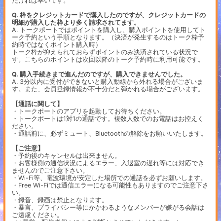
だければ幸いです。
Q. 枠をクレジットカードで購入したのですが、クレジットカードの
明細が購入した枠より多く請求されてます。
A. トークポートではポイントを購入し、購入ポイントを使用してト
ーク予約という手順となります。（決済が発生するのはトーク枠予
約時ではなくポイント購入時）
トーク枠が抑えられておらずポイントのみ決済されている状況で
す。こちらのポイントは次回以降のトーク予約時に利用可能です。
Q. 購入手続きまで進んだのですが、購入できませんでした。
A. 3分以内に受付ができないと購入動線から外れる場合がございま
す。また、会員登録情報が不十分だと弾かれる場合がございます。
【通話に関して】
・トークポートのアプリを起動してお待ちください。
・トークポートは1対1の通話です。複数人数でのお電話はお控えく
ださい。
・通話前に、必ずミュート、Bluetoothの解除をお願いいたします。
【ご注意】
・予約後のキャンセルは出来ません。
・お客様側の通信状況によるエラー、入退室の遅れ等には対応でき
ませんのでご注意下さい。
・Wi-Fi等、電波環境が安定した場所での通話を必ずお願いします。
・Free Wi-Fiでは通信エラーになる可能性もありますのでご注意下さ
い。
・録音、録画は禁止となります。
・暴言、プライバシー等にかかわるようなメンバーが嫌がる会話は
ご遠慮ください。