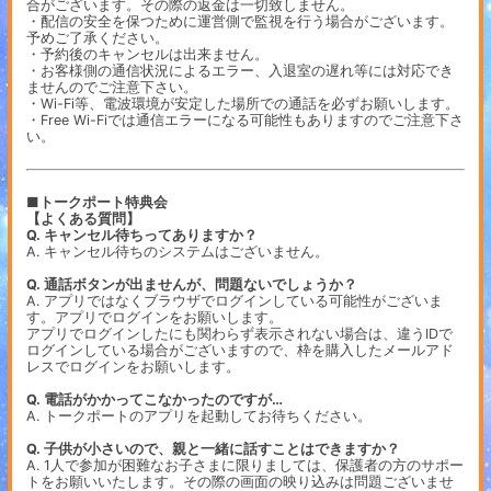
合がございます。その際の返金は一切致しません。
・配信の安全を保つために運営側で監視を行う場合がございます。
予めご了承ください。
・予約後のキャンセルは出来ません。
・お客様側の通信状況によるエラー、入退室の遅れ等には対応でき
ませんのでご注意下さい。
・Wi-Fi等、電波環境が安定した場所での通話を必ずお願いします。
・Free Wi-Fiでは通信エラーになる可能性もありますのでご注意下さ
い。
■トークポート特典会
【よくある質問】
Q. キャンセル待ちってありますか？
A. キャンセル待ちのシステムはございません。
Q. 通話ボタンが出ませんが、問題ないでしょうか？
A. アプリではなくブラウザでログインしている可能性がございま
す。アプリでログインをお願いします。
アプリでログインしたにも関わらず表示されない場合は、違うIDで
ログインしている場合がございますので、枠を購入したメールアド
レスでログインをお願いします。
Q. 電話がかかってこなかったのですが…
A. トークポートのアプリを起動してお待ちください。
Q. 子供が小さいので、親と一緒に話すことはできますか？
A. 1人で参加が困難なお子さまに限りましては、保護者の方のサポー
トをお願いいたします。その際の画面の映り込みは問題ございませ