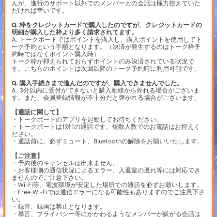
んが、進行のサポート以外でのメンバーとの会話は極力控えていた
だければ幸いです。
Q. 枠をクレジットカードで購入したのですが、クレジットカードの
明細が購入した枠より多く請求されてます。
A. トークポートではポイントを購入し、購入ポイントを使用してト
ーク予約という手順となります。（決済が発生するのはトーク枠予
約時ではなくポイント購入時）
トーク枠が抑えられておらずポイントのみ決済されている状況で
す。こちらのポイントは次回以降のトーク予約時に利用可能です。
Q. 購入手続きまで進んだのですが、購入できませんでした。
A. 3分以内に受付ができないと購入動線から外れる場合がございま
す。また、会員登録情報が不十分だと弾かれる場合がございます。
【通話に関して】
・トークポートのアプリを起動してお待ちください。
・トークポートは1対1の通話です。複数人数でのお電話はお控えく
ださい。
・通話前に、必ずミュート、Bluetoothの解除をお願いいたします。
【ご注意】
・予約後のキャンセルは出来ません。
・お客様側の通信状況によるエラー、入退室の遅れ等には対応でき
ませんのでご注意下さい。
・Wi-Fi等、電波環境が安定した場所での通話を必ずお願いします。
・Free Wi-Fiでは通信エラーになる可能性もありますのでご注意下さ
い。
・録音、録画は禁止となります。
・暴言、プライバシー等にかかわるようなメンバーが嫌がる会話は