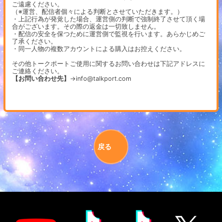
ご遠慮ください。
（※運営、配信者個々による判断とさせていただきます。）
・上記行為が発覚した場合、運営側の判断で強制終了させて頂く場
合がございます。その際の返金は一切致しません。
・配信の安全を保つために運営側で監視を行います。あらかじめご
了承ください。
・同一人物の複数アカウントによる購入はお控えください。
その他トークポートご使用に関するお問い合わせは下記アドレスに
ご連絡ください。
【お問い合わせ先】
→info@talkport.com
戻る