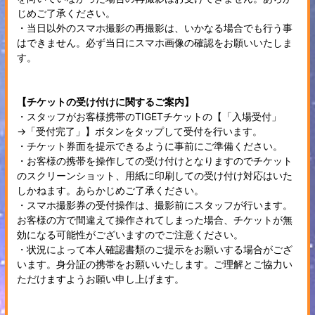
じめご了承ください。
・当日以外のスマホ撮影の再撮影は、いかなる場合でも行う事
はできません。必ず当日にスマホ画像の確認をお願いいたしま
す。
【チケットの受け付けに関するご案内】
・スタッフがお客様携帯のTIGETチケットの【「入場受付」
→「受付完了」】ボタンをタップして受付を行います。
・チケット券面を提示できるように事前にご準備ください。
・お客様の携帯を操作しての受け付けとなりますのでチケット
のスクリーンショット、用紙に印刷しての受け付け対応はいた
しかねます。あらかじめご了承ください。
・スマホ撮影券の受付操作は、撮影前にスタッフが行います。
お客様の方で間違えて操作されてしまった場合、チケットが無
効になる可能性がございますのでご注意ください。
・状況によって本人確認書類のご提示をお願いする場合がござ
います。身分証の携帯をお願いいたします。ご理解とご協力い
ただけますようお願い申し上げます。