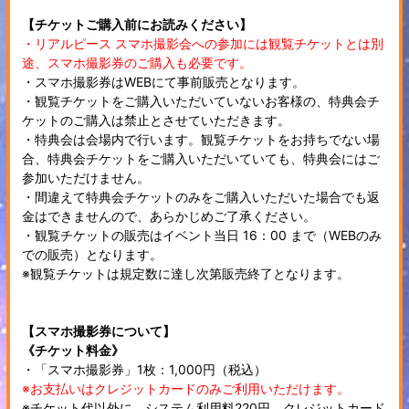
【チケットご購入前にお読みください
】
・リアルピース スマホ撮影会への参加には観覧チケットとは別
途、スマホ撮影券のご購⼊も必要です。
・スマホ撮影券はWEBにて事前販売となります。
・観覧チケットをご購入いただいていないお客様の、特典会チ
ケットのご購入は禁止とさせていただきます。
・特典会は会場内で行います。観覧チケットをお持ちでない場
合、特典会チケットをご購入いただいていても、特典会にはご
参加いただけません。
・間違えて特典会チケットのみをご購入いただいた場合でも返
金はできませんので、あらかじめご了承ください。
・観覧チケットの販売はイベント当日 16：00 まで（WEBのみ
での販売）となります。
※観覧チケットは規定数に達し次第販売終了となります。
【スマホ撮影券について】
《チケット料金》
・「スマホ撮影券」1枚：1,000円（税込）
※お支払いはクレジットカードのみご利用いただけます。
※チケット代以外に、システム利用料220円、クレジットカード