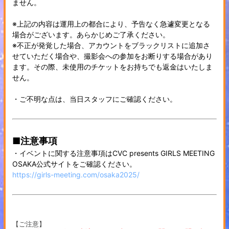
ません。
※上記の内容は運用上の都合により、予告なく急遽変更となる
場合がございます。あらかじめご了承ください。
※不正が発覚した場合、アカウントをブラックリストに追加さ
せていただく場合や、撮影会への参加をお断りする場合があり
ます。その際、未使用のチケットをお持ちでも返金はいたしま
せん。
・ご不明な点は、当日スタッフにご確認ください。
■注意事項
・イベントに関する注意事項はCVC presents GIRLS MEETING
OSAKA公式サイトをご確認ください。
https://girls-meeting.com/osaka2025/
【ご注意】