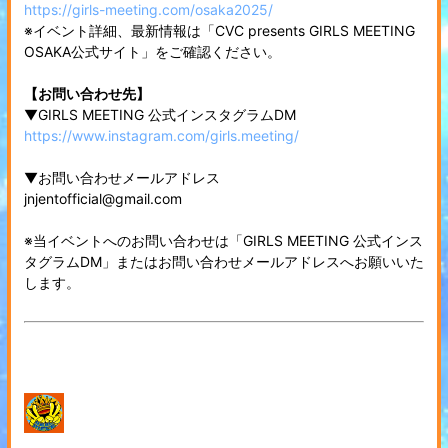
https://girls-meeting.com/osaka2025/
※イベント詳細、最新情報は「CVC presents GIRLS MEETING
OSAKA公式サイト」をご確認ください。
【お問い合わせ先】
▼GIRLS MEETING 公式インスタグラムDM
https://www.instagram.com/girls.meeting/
▼お問い合わせメールアドレス
jnjentofficial@gmail.com
※当イベントへのお問い合わせは「GIRLS MEETING 公式インス
タグラムDM」またはお問い合わせメールアドレスへお願いいた
します。