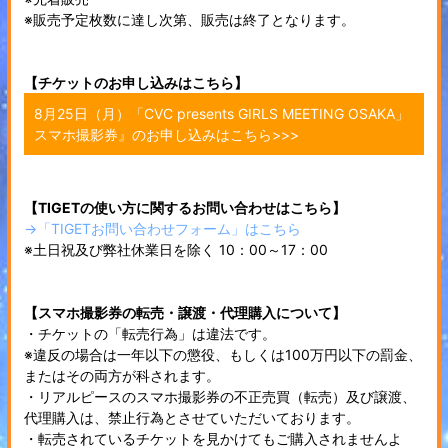
※販売予定枚数に達し次第、販売は終了となります。
【チケットのお申し込みはこちら】
8月25日（月）「CVC presents GIRLS MEETING OSAKA」
スマホ撮影券』のお申し込みはこちら>>>
【TIGETの使い方に関するお問い合わせはこちら】
→「TIGETお問い合わせフォーム」はこちら
※土日祝及び弊社休業日を除く 10：00～17：00
【スマホ撮影券の転売・譲渡・代理購入について】
・チケットの「転売行為」は違法です。
※違反の場合は一年以下の懲役、もしくは100万円以下の罰金、
またはその両方が科されます。
・リアルピースのスマホ撮影券の不正売買（転売）及び譲渡、
代理購入は、禁止行為とさせていただいております。
・転売されているチケットを見かけてもご購入されませんよ