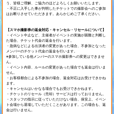
う、皆様ご理解、ご協力のほどよろしくお願いいたします。
・不正に入手した事が判明したチケットでの撮影会へのご参加
はお断りさせていただきます。あらかじめご了承ください。
【スマホ撮影券の返金対応・キャンセル・リセールについて】
・イベント中止など、主催者がイベントの実施が困難と判断し
た場合、チケット代金の返金を行います。
・急病などによる出演者の変更があった場合、不参加となった
メンバーのチケット代金の返金を行います。
※参加している他メンバーのスマホ撮影券への変更はできませ
ん。
・イベント内容、ルールの変更があった場合でも返金は行いま
せん。
・お客様都合による不参加の場合、返金対応はお受けできかね
ます。
・キャンセルはいかなる場合でもお受けできかねます。
・チケットのリセール（売却）サービスは行っておりません。
・スタッフの指示に従っていただけない場合、保安上、イベン
ト会場から退場していただくことがあります。この場合も、返
金は行いません。