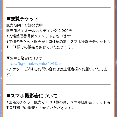
■観覧チケット
販売期間：好評発売中
販売価格：オールスタディング 2,000円
※⼊場整理番号付きチケットとなります
※主催のチケット販売がTIGET様の為、スマホ撮影会チケットも
TIGET様での販売とさせていただきます。
▼お申し込みはコチラ
https://tiget.net/events/404155
※チケットに関するお問い合わせは主催者様へお願いいたしま
す。
■
スマホ撮影会について
※主催のチケット販売がTIGET様の為、スマホ撮影会チケットも
TIGET様での販売とさせていただきます。