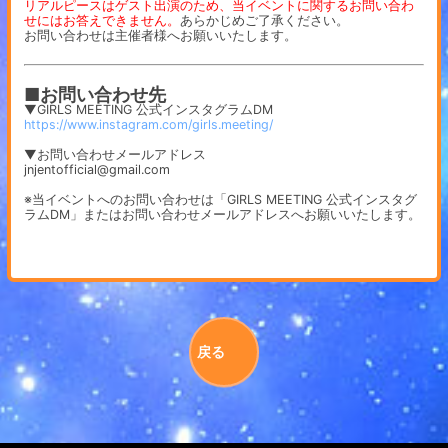
リアルピースはゲスト出演のため、当イベントに関するお問い合わ
せにはお答えできません。
あらかじめご了承ください。
お問い合わせは主催者様へお願いいたします。
■お問い合わせ先
▼GIRLS MEETING 公式インスタグラムDM
https://www.instagram.com/girls.meeting/
▼お問い合わせメールアドレス
jnjentofficial@gmail.com
※当イベントへのお問い合わせは「GIRLS MEETING 公式インスタグ
ラムDM」またはお問い合わせメールアドレスへお願いいたします。
戻る