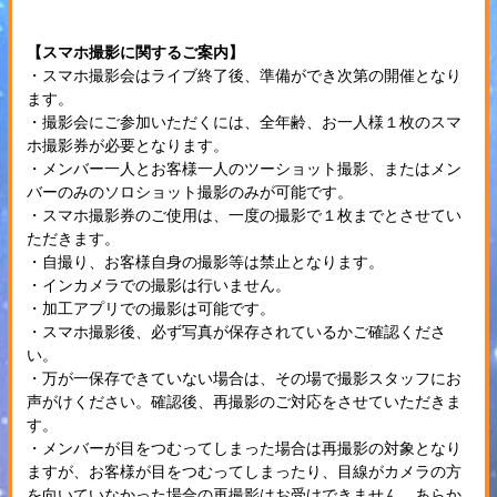
【スマホ撮影に関するご案内】
・スマホ撮影会はライブ終了後、準備ができ次第の開催となり
ます。
・撮影会にご参加いただくには、全年齢、お一人様１枚のスマ
ホ撮影券が必要となります。
・メンバー一人とお客様一人のツーショット撮影、またはメン
バーのみのソロショット撮影のみが可能です。
・スマホ撮影券のご使用は、一度の撮影で１枚までとさせてい
ただきます。
・自撮り、お客様自身の撮影等は禁止となります。
・インカメラでの撮影は行いません。
・加工アプリでの撮影は可能です。
・スマホ撮影後、必ず写真が保存されているかご確認くださ
い。
・万が一保存できていない場合は、その場で撮影スタッフにお
声がけください。確認後、再撮影のご対応をさせていただきま
す。
・メンバーが目をつむってしまった場合は再撮影の対象となり
ますが、お客様が目をつむってしまったり、目線がカメラの方
を向いていなかった場合の再撮影はお受けできません。あらか