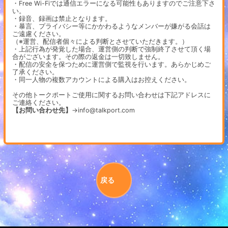
・Free Wi-Fiでは通信エラーになる可能性もありますのでご注意下さ
い。
・録音、録画は禁止となります。
・暴言、プライバシー等にかかわるようなメンバーが嫌がる会話は
ご遠慮ください。
（※運営、配信者個々による判断とさせていただきます。）
・上記行為が発覚した場合、運営側の判断で強制終了させて頂く場
合がございます。その際の返金は一切致しません。
・配信の安全を保つために運営側で監視を行います。あらかじめご
了承ください。
・同一人物の複数アカウントによる購入はお控えください。
その他トークポートご使用に関するお問い合わせは下記アドレスに
ご連絡ください。
【お問い合わせ先】
→info@talkport.com
戻る