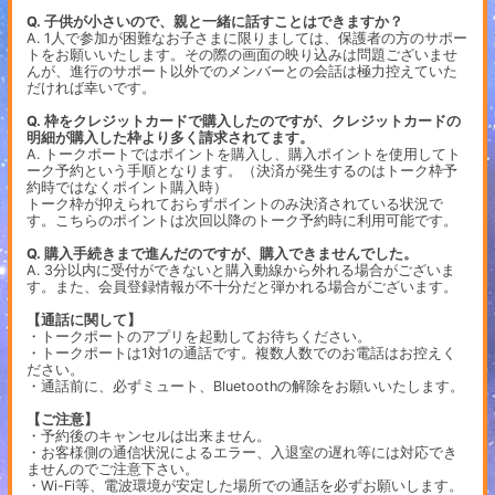
Q. 子供が小さいので、親と一緒に話すことはできますか？
A. 1人で参加が困難なお子さまに限りましては、保護者の方のサポー
トをお願いいたします。その際の画面の映り込みは問題ございませ
んが、進行のサポート以外でのメンバーとの会話は極力控えていた
だければ幸いです。
Q. 枠をクレジットカードで購入したのですが、クレジットカードの
明細が購入した枠より多く請求されてます。
A. トークポートではポイントを購入し、購入ポイントを使用してト
ーク予約という手順となります。（決済が発生するのはトーク枠予
約時ではなくポイント購入時）
トーク枠が抑えられておらずポイントのみ決済されている状況で
す。こちらのポイントは次回以降のトーク予約時に利用可能です。
Q. 購入手続きまで進んだのですが、購入できませんでした。
A. 3分以内に受付ができないと購入動線から外れる場合がございま
す。また、会員登録情報が不十分だと弾かれる場合がございます。
【通話に関して】
・トークポートのアプリを起動してお待ちください。
・トークポートは1対1の通話です。複数人数でのお電話はお控えく
ださい。
・通話前に、必ずミュート、Bluetoothの解除をお願いいたします。
【ご注意】
・予約後のキャンセルは出来ません。
・お客様側の通信状況によるエラー、入退室の遅れ等には対応でき
ませんのでご注意下さい。
・Wi-Fi等、電波環境が安定した場所での通話を必ずお願いします。