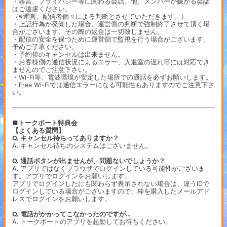
・暴言、プライバシー等に関わる会話、他、メンバーが嫌がる会話
はご遠慮ください。
（※運営、配信者個々による判断とさせていただきます。）
・上記行為が発覚した場合、運営側の判断で強制終了させて頂く場
合がございます。その際の返金は一切致しません。
・配信の安全を保つために運営側で監視を行う場合がございます。
予めご了承ください。
・予約後のキャンセルは出来ません。
・お客様側の通信状況によるエラー、入退室の遅れ等には対応でき
ませんのでご注意下さい。
・Wi-Fi等、電波環境が安定した場所での通話を必ずお願いします。
・Free Wi-Fiでは通信エラーになる可能性もありますのでご注意下さ
い。
■トークポート特典会
【よくある質問】
Q. キャンセル待ちってありますか？
A. キャンセル待ちのシステムはございません。
Q. 通話ボタンが出ませんが、問題ないでしょうか？
A. アプリではなくブラウザでログインしている可能性がございま
す。アプリでログインをお願いします。
アプリでログインしたにも関わらず表示されない場合は、違うIDで
ログインしている場合がございますので、枠を購入したメールアド
レスでログインをお願いします。
Q. 電話がかかってこなかったのですが…
A. トークポートのアプリを起動してお待ちください。