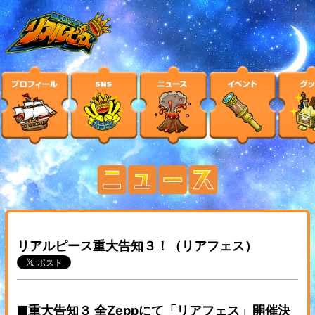
リアルピース重大告知３！（リアフェス）
■重大告知３ 全Zeppにて「リアフェス」開催決