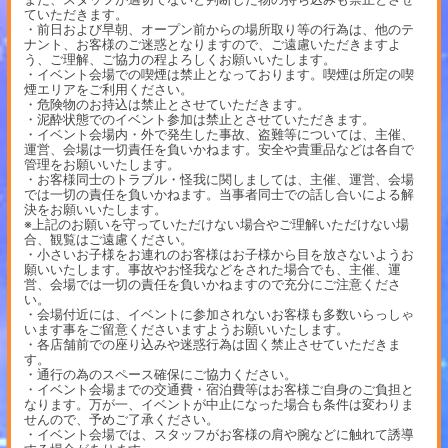
ていただきます。
・前日および早朝、オープン前からの場所取り等の行為は、他のテ
ナント、お客様のご迷惑となりますので、ご遠慮いただきますよ
う、ご理解、ご協力の程よろしくお願いいたします。
・イベント会場での喫煙は禁止となっております。喫煙は所定の喫
煙エリアをご利用ください。
・危険物のお持込は禁止とさせていただきます。
・泥酔状態でのイベント参加は禁止とさせていただきます。
・イベント会場内・外で発生した事故、盗難等については、主催、
運営、会場は一切責任を負いかねます。安全や貴重品などは各自で
管理をお願いいたします。
・お客様同士のトラブル・怪我に関しましては、主催、運営、会場
では一切の責任を負いかねます。当事者同士での話し合いによる解
決をお願いいたします。
※上記のお願いを守っていただけない場合やご理解いただけない場
合、観覧はご遠慮ください。
・小さいお子様をお連れのお客様はお子様から目を放さないようお
願いいたします。事故やお怪我などをされた場合でも、主催、運
営、会場では一切の責任を負いかねますので充分にご注意くださ
い。
・会場付近には、イベントに参加されないお客様も多数いらっしゃ
います事をご留意くださいますようお願いいたします。
・各店舗前での座り込みや迷惑行為は固く禁止させていただきま
す。
・通行の為のスペース確保にご協力ください。
・イベント会場までの交通費・宿泊費等はお客様ご自身のご負担と
なります。万が一、イベントが中止になった場合も条件は変わりま
せんので、予めご了承ください。
・イベント会場では、スタッフがお客様の肩や腕などに触れて誘導