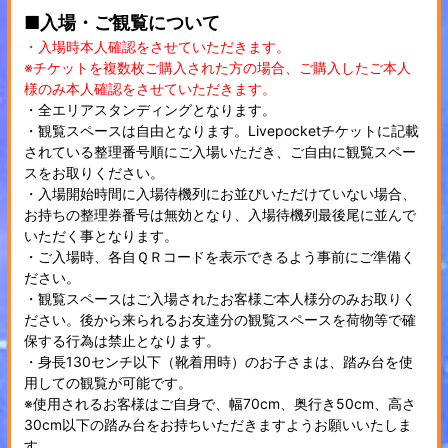
■入場・ご観覧について
・入場時本人確認をさせていただきます。
※チケットを複数枚ご購入された方の場合、ご購入したご本人
様のみ本人確認をさせていただきます。
・全エリアスタンディングとなります。
・観覧スペースは自由となります。Livepocketチケットに記載
されている整理番号順にご入場いただき、ご自由に観覧スペー
スをお取りください。
・入場開始時間に入場待機列にお並びいただけていない場合、
お持ちの整理券番号は無効となり、入場待機列最後尾に並んで
いただく事となります。
・ご入場時、各自ＱＲコードを表示できるよう事前にご準備く
ださい。
・観覧スペースはご入場されたお客様ご本人様分のみお取りく
ださい。後から来られるお友達分の観覧スペースを荷物等で確
保する行為は禁止となります。
・身長130センチ以下（靴着用時）のお子さまは、踏み台を使
用しての観覧が可能です。
※使用されるお客様はご自身で、幅70cm、奥行き50cm、高さ
30cm以下の踏み台をお持ちいただきますようお願いいたしま
す。