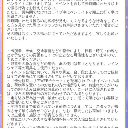
ペンライトに限りましては、イベントを通して長時間にわたり頭上
で振る行為はお控えください。
ただし、長時間でなければライブ中にペンライトが頭上に行く事は
問題ございません。
長時間にわたり後ろのお客様が見えにくくなるような行為をしてい
る方を見かけた際はスタッフからお声掛けさせていただく場合がご
ざいます。
その際はスタッフの指示に従っていただきますよう、宜しくお願い
いたします。
・出演者、天候、交通事情などの都合により、日程・時間・内容な
どが予告なくの変更もしくは中止となる可能性もございますので、
予めご了承ください。
・観覧中の急な雨などの場合、傘の使用は禁止となります。レイン
ウェア等の雨具をご使用ください。
・イベント会場において、肩車や脚立、台、段に上がってのご観覧
は全ての場所にてお断りさせていただいております。
・『優先観覧エリアWEBチケット』が配布されているイベントの場
合、荷物等を置いてのお連れの方の場所取りや、お連れの方がいら
しての割り込みは絶対にお止めください。ご一緒に入場される際
は、後ろの整理番号の方に合わせてのご入場となります。
・走り込み行為は一切、禁止いたします。従って頂けないお客様は
ご退場いただく事がございます。
・開演直前まで放置されている荷物につきましては、スタッフが撤
去させて頂く場合がございます。なお、撤去したお荷物につきまし
ては主催者・施設は一切責任を負いません。
・観覧エリアへの大きな手荷物を持っての入場は禁止とさせていた
だきます。
また、スタッフが適切でないと判断した物の持ち込みも禁止とさせ