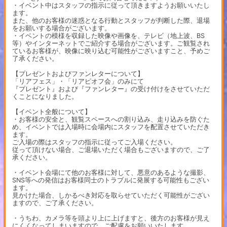
・イベント中はスタッフの指示に従って頂きますようお願いいたし
ます。
また、他のお客様の迷惑となる行動とスタッフが判断した際、退場
をお願いする場合がございます。
・イベントの模様を収録した映像や画像を、テレビ（地上波、BS
等）やインターネットでご紹介する場合がございます。ご観覧され
ているお客様が、映像に映り込む可能性がございますこと、予めご
了承ください。
【プレゼントおよびファンレターについて】
「リアフェス」・「リアピオフ会」のみにて
『プレゼント』および『ファンレター』の受け付けをさせていただ
くことになりました。
【イベント全般について】
・お客様の安全と、観覧スペースへの割り込み、走り込みを防ぐた
め、イベントでは入場時に会場内にスタッフを配置させていただき
ます。
ご入場の際はスタッフの指示に従ってご入場ください。
従って頂けない場合、ご退場いただく場合もございますので、ご了
承ください。
・イベント会場にて他のお客様に対して、悪意のあるような撮影、
SNS等への発信はお客様同士のトラブルに発展する可能性もござい
ます。
見かけた場合、しかるべき対応を取らせていただく可能性がござい
ますので、ご了承ください。
・うちわ、カメラ等を頭より上に上げますと、後方のお客様が見え
にくくなってしまいますので、ご配慮をお願いいたします