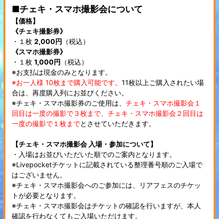
■チェキ・スマホ撮影会について
【価格】
《チェキ撮影券》
・１枚
2,000円
（税込）
《スマホ撮影券》
・１枚
1,000円
（税込）
※お支払は現金のみとなります。
※お一人様 10枚まで購入可能です。
11枚以上ご購入されたい場
合は、再度購入列にお並びください。
※チェキ・スマホ撮影券のご使用は、
チェキ・スマホ撮影会１
回目は一度の撮影で３枚まで、チェキ・スマホ撮影会２回目は
一度の撮影で１枚まで
とさせていただきます。
【チェキ・スマホ撮影会 入場・参加について】
・入場はお並びいただいた順でのご案内となります。
※Livepocketチケットに記載されている整理番号順のご入場で
はございません。
※チェキ・スマホ撮影会へのご参加には、リアフェスのチケッ
トが必要となります。
※チェキ・スマホ撮影会はチケットの確認を行いますが、本人
確認を行わなくてもご入場いただけます。