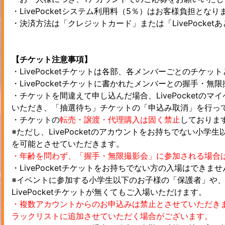
・LivePocketシステム利用料（5％）はお客様負担となり
・決済方法は「クレジットカード」または「LivePocke
【チケット注意事項】
・LivePocketチケットは各部、各メンバーごとのチケッ
・LivePocketチケットに書かれたメンバーとの握手・
・チケットを間違えて申し込んだ場合、LivePocketの
いただき、「抽選待ち」チケットの「申込み取消」を行っ
・チケットの
転売・譲渡・代理購入は固く禁止
しておりま
※ただし、LivePocketのアカウントをお持ちでない小
を可能とさせていただきます。
・年齢を問わず、「握手・無限撮影会」に参加される場合はLi
・LivePocketチケットをお持ちでない方の入場はできませ
※イベントに参加する小学生以下のお子様の「保護者」や
LivePocketチケットが無くてもご入場いただけます。
・複数アカウントからのお申込みは禁止とさせていただき
ラックリストに追加させていただく場合がございます。