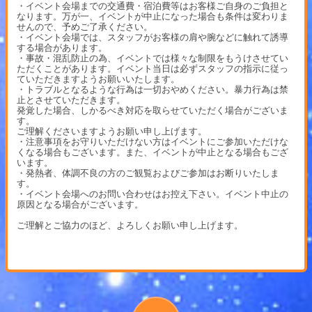
・イベント会場までの交通費・宿泊費等はお客様ご自身のご負担と
なります。万が一、イベントが中止になった場合も条件は変わりま
せんので、予めご了承ください。
・イベント会場では、スタッフがお客様の肩や腕などに触れて誘導
する場合があります。
・事故・混乱防止の為、イベントでは様々な制限をもうけさせてい
ただくことがあります。イベント当日は必ずスタッフの指示に従っ
ていただきますようお願いいたします。
・トラブルとなるような行為は一切おやめください。暴力行為は禁
止とさせていただきます。
発覚した場合、しかるべき対応を取らせていただく場合がございま
す。
ご理解くださいますようお願い申し上げます。
・注意事項をお守りいただけない方はイベントにご参加いただけな
くなる場合もございます。また、イベントが中止となる場合もござ
います。
・発熱者、体調不良の方のご観覧およびご参加はお断りいたしま
す。
・イベント会場へのお問い合わせはお控え下さい。イベント中止の
原因となる場合がございます。
ご理解とご協力のほど、よろしくお願い申し上げます。