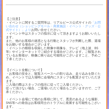
【ご注意】
・イベントに関するご質問等は、リアルピース公式サイトの
「お問
い合わせ（ショッピングモール・商業施設・イベント・グッズ・公
式サイト）」より
お問い合せください。
・イベント中はスタッフの指示に従って頂きますようお願いいたし
ます。
また、他のお客様の迷惑となる行動とスタッフが判断した際、退場
をお願いする場合がございます。
・イベントの模様を収録した映像や画像を、テレビ（地上波、BS
等）やインターネットでご紹介する場合がございます。ご観覧され
ているお客様が、映像に映り込む可能性がございますこと、予めご
了承ください。
【イベント全般について】
・お客様の安全と、観覧スペースへの割り込み、走り込みを防ぐた
め、イベントでは入場時に会場内にスタッフを配置させていただき
ます。
ご入場の際はスタッフの指示に従ってご入場ください。
従って頂けない場合、ご退場いただく場合もございますので、ご了
承ください。
・イベント会場にて他のお客様に対して、悪意のあるような撮影、
SNS等への発信はお客様同士のトラブルに発展する可能性もござい
ます。