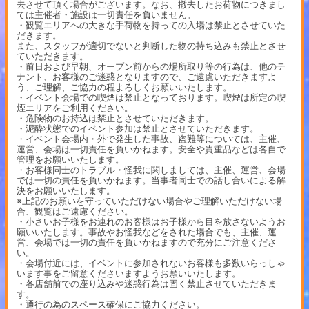
去させて頂く場合がございます。なお、撤去したお荷物につきまし
ては主催者・施設は一切責任を負いません。
・観覧エリアへの大きな手荷物を持っての入場は禁止とさせていた
だきます。
また、スタッフが適切でないと判断した物の持ち込みも禁止とさせ
ていただきます。
・前日および早朝、オープン前からの場所取り等の行為は、他のテ
ナント、お客様のご迷惑となりますので、ご遠慮いただきますよ
う、ご理解、ご協力の程よろしくお願いいたします。
・イベント会場での喫煙は禁止となっております。喫煙は所定の喫
煙エリアをご利用ください。
・危険物のお持込は禁止とさせていただきます。
・泥酔状態でのイベント参加は禁止とさせていただきます。
・イベント会場内・外で発生した事故、盗難等については、主催、
運営、会場は一切責任を負いかねます。安全や貴重品などは各自で
管理をお願いいたします。
・お客様同士のトラブル・怪我に関しましては、主催、運営、会場
では一切の責任を負いかねます。当事者同士での話し合いによる解
決をお願いいたします。
※上記のお願いを守っていただけない場合やご理解いただけない場
合、観覧はご遠慮ください。
・小さいお子様をお連れのお客様はお子様から目を放さないようお
願いいたします。事故やお怪我などをされた場合でも、主催、運
営、会場では一切の責任を負いかねますので充分にご注意くださ
い。
・会場付近には、イベントに参加されないお客様も多数いらっしゃ
います事をご留意くださいますようお願いいたします。
・各店舗前での座り込みや迷惑行為は固く禁止させていただきま
す。
・通行の為のスペース確保にご協力ください。