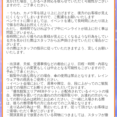
見かけた場合、しかるべき対応を取らせていただく可能性がござい
ますので、ご了承ください。
・うちわ、カメラ等を頭より上に上げますと、後方のお客様が見え
にくくなってしまいますので、ご配慮をお願いいたします
ペンライトに限りましては、イベントを通して長時間にわたり頭上
で振る行為はお控えください。
ただし、長時間でなければライブ中にペンライトが頭上に行く事は
問題ございません。
長時間にわたり後ろのお客様が見えにくくなるような行為をしてい
る方を見かけた際はスタッフからお声掛けさせていただく場合がご
ざいます。
その際はスタッフの指示に従っていただきますよう、宜しくお願い
いたします。
・出演者、天候、交通事情などの都合により、日程・時間・内容な
どが予告なくの変更もしくは中止となる可能性もございますので、
予めご了承ください。
・観覧中の急な雨などの場合、傘の使用は禁止となります。レイン
ウェア等の雨具をご使用ください。
・イベント会場において、肩車や脚立、台、段に上がってのご観覧
は全ての場所にてお断りさせていただいております。
・『優先観覧エリアWEBチケット』が配布されているイベントの場
合、荷物等を置いてのお連れの方の場所取りや、お連れの方がいら
しての割り込みは絶対にお止めください。ご一緒に入場される際
は、後ろの整理番号の方に合わせてのご入場となります。
・走り込み行為は一切、禁止いたします。従って頂けないお客様は
ご退場いただく事がございます。
・開演直前まで放置されている荷物につきましては、スタッフが撤