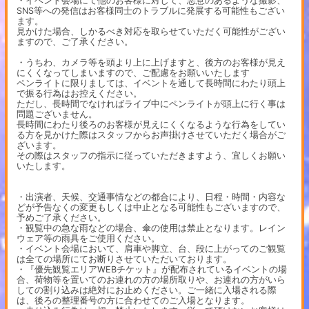
・イベント会場にて他のお客様に対して、悪意のあるような撮影、
SNS等への発信はお客様同士のトラブルに発展する可能性もござい
ます。
見かけた場合、しかるべき対応を取らせていただく可能性がござい
ますので、ご了承ください。
・うちわ、カメラ等を頭より上に上げますと、後方のお客様が見え
にくくなってしまいますので、ご配慮をお願いいたします
ペンライトに限りましては、イベントを通して長時間にわたり頭上
で振る行為はお控えください。
ただし、長時間でなければライブ中にペンライトが頭上に行く事は
問題ございません。
長時間にわたり後ろのお客様が見えにくくなるような行為をしてい
る方を見かけた際はスタッフからお声掛けさせていただく場合がご
ざいます。
その際はスタッフの指示に従っていただきますよう、宜しくお願い
いたします。
・出演者、天候、交通事情などの都合により、日程・時間・内容な
どが予告なくの変更もしくは中止となる可能性もございますので、
予めご了承ください。
・観覧中の急な雨などの場合、傘の使用は禁止となります。レイン
ウェア等の雨具をご使用ください。
・イベント会場において、肩車や脚立、台、段に上がってのご観覧
は全ての場所にてお断りさせていただいております。
・『優先観覧エリアWEBチケット』が配布されているイベントの場
合、荷物等を置いてのお連れの方の場所取りや、お連れの方がいら
しての割り込みは絶対にお止めください。ご一緒に入場される際
は、後ろの整理番号の方に合わせてのご入場となります。