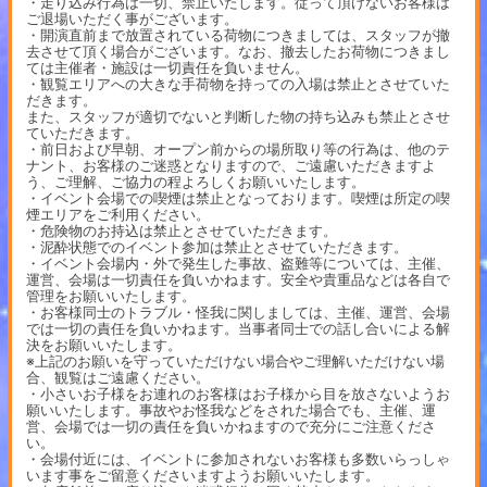
・走り込み行為は一切、禁止いたします。従って頂けないお客様は
ご退場いただく事がございます。
・開演直前まで放置されている荷物につきましては、スタッフが撤
去させて頂く場合がございます。なお、撤去したお荷物につきまし
ては主催者・施設は一切責任を負いません。
・観覧エリアへの大きな手荷物を持っての入場は禁止とさせていた
だきます。
また、スタッフが適切でないと判断した物の持ち込みも禁止とさせ
ていただきます。
・前日および早朝、オープン前からの場所取り等の行為は、他のテ
ナント、お客様のご迷惑となりますので、ご遠慮いただきますよ
う、ご理解、ご協力の程よろしくお願いいたします。
・イベント会場での喫煙は禁止となっております。喫煙は所定の喫
煙エリアをご利用ください。
・危険物のお持込は禁止とさせていただきます。
・泥酔状態でのイベント参加は禁止とさせていただきます。
・イベント会場内・外で発生した事故、盗難等については、主催、
運営、会場は一切責任を負いかねます。安全や貴重品などは各自で
管理をお願いいたします。
・お客様同士のトラブル・怪我に関しましては、主催、運営、会場
では一切の責任を負いかねます。当事者同士での話し合いによる解
決をお願いいたします。
※上記のお願いを守っていただけない場合やご理解いただけない場
合、観覧はご遠慮ください。
・小さいお子様をお連れのお客様はお子様から目を放さないようお
願いいたします。事故やお怪我などをされた場合でも、主催、運
営、会場では一切の責任を負いかねますので充分にご注意くださ
い。
・会場付近には、イベントに参加されないお客様も多数いらっしゃ
います事をご留意くださいますようお願いいたします。