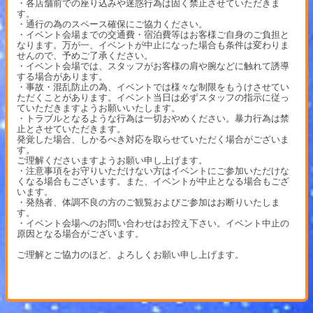
・各店舗前での座り込みや迷惑行為は固く禁止させていただきま
す。
・通行の為のスペース確保にご協力ください。
・イベント会場までの交通費・宿泊費等はお客様ご自身のご負担と
なります。万が一、イベントが中止になった場合も条件は変わりま
せんので、予めご了承ください。
・イベント会場では、スタッフがお客様の肩や腕などに触れて誘導
する場合があります。
・事故・混乱防止の為、イベントでは様々な制限をもうけさせてい
ただくことがあります。イベント当日は必ずスタッフの指示に従っ
ていただきますようお願いいたします。
・トラブルとなるような行為は一切おやめください。暴力行為は禁
止とさせていただきます。
発覚した場合、しかるべき対応を取らせていただく場合がございま
す。
ご理解くださいますようお願い申し上げます。
・注意事項をお守りいただけない方はイベントにご参加いただけな
くなる場合もございます。また、イベントが中止となる場合もござ
います。
・発熱者、体調不良の方のご観覧およびご参加はお断りいたしま
す。
・イベント会場へのお問い合わせはお控え下さい。イベント中止の
原因となる場合がございます。
ご理解とご協力のほど、よろしくお願い申し上げます。